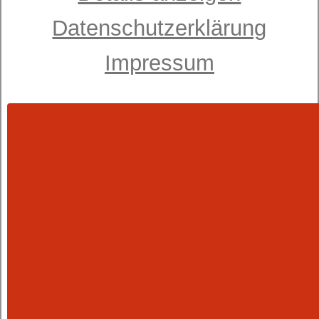
Datenschutzerklärung
Impressum
Schaummatratze
dormabell Innova Air S 18 Plus
ab 1.549,00 €
UVP