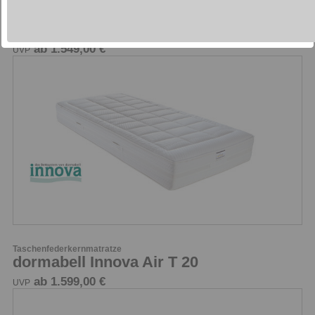
Taschenfederkernmatratze
dormabell Innova Air T 18 Plus
ab 1.549,00 €
UVP
Taschenfederkernmatratze
dormabell Innova Air T 20
ab 1.599,00 €
UVP