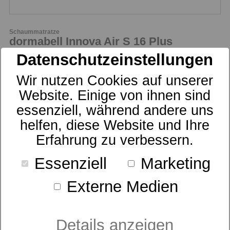
Schaummatratze
dormabell Innova Air S 16 Plus
Datenschutzeinstellungen
ab 1.329,00 €
UVP
Wir nutzen Cookies auf unserer
Website. Einige von ihnen sind
essenziell, während andere uns
helfen, diese Website und Ihre
Erfahrung zu verbessern.
Essenziell
Marketing
Externe Medien
Schaummatratze
dormabell Innova Air S 18
Details anzeigen
ab 1.299,00 €
UVP