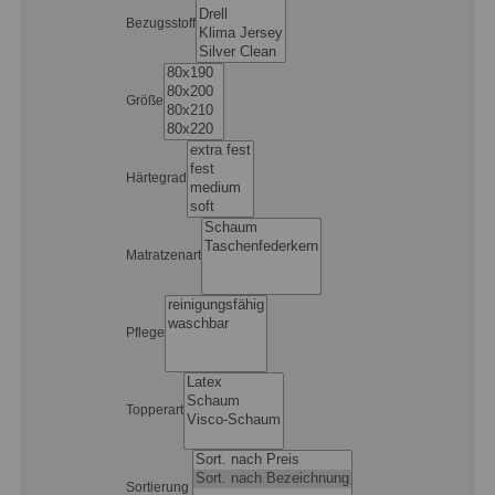
Bezugsstoff
Größe
Härtegrad
Matratzenart
Pflege
Topperart
Sortierung