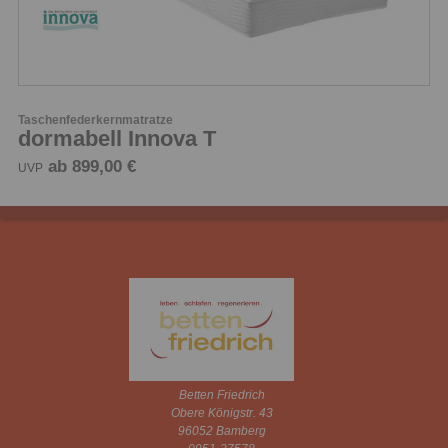
Taschenfederkernmatratze
dormabell Innova T
ab 899,00 €
UVP
Betten Friedrich
Obere Königstr. 43
96052 Bamberg