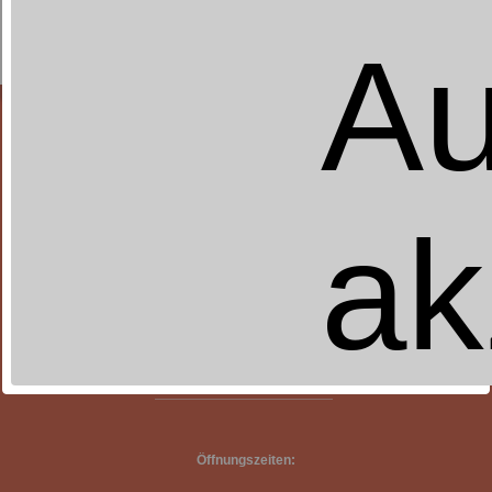
Au
ak
Betten Friedrich
Obere Königstr. 43
96052 Bamberg
0951-27578
EMail schreiben
Öffnungszeiten: